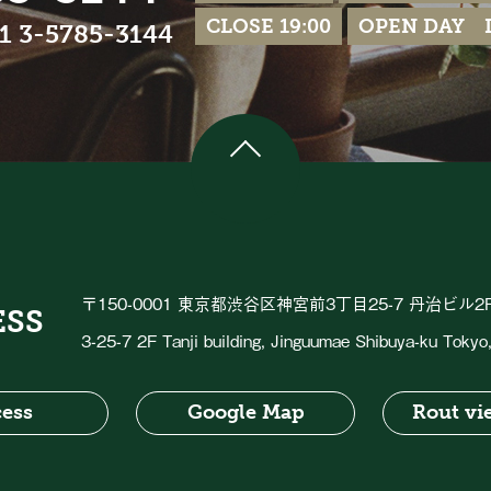
CLOSE 19:00
OPEN DAY Ir
81 3-5785-3144
〒150-0001 東京都渋谷区神宮前3丁目25-7 丹治ビル2
ESS
3-25-7 2F Tanji building, Jinguumae Shibuya-ku Toky
ess
Google Map
Rout vi