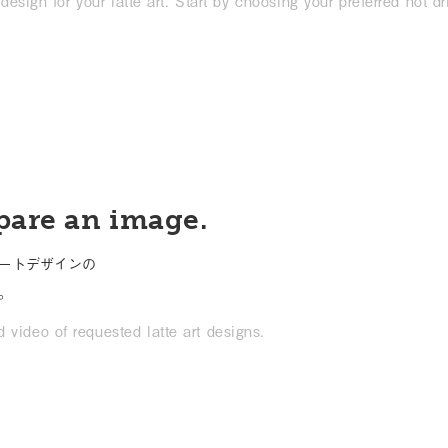
design for your latte art. Start by choosing your preferred hot dr
pare an image.
ートデザインの
。
 video of requested latte art designs.