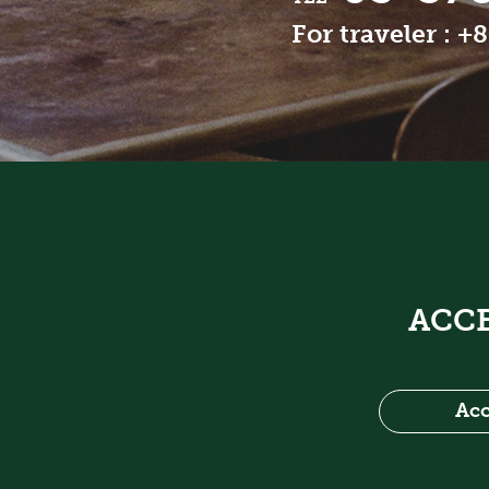
For traveler : +
ACC
Acc