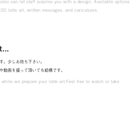
also can let staff surprise you with a design. Available options 
3D latte art, written messages, and caricatures.
...
す。少しお待ち下さい。
や動画を撮って頂いても結構です。
while we prepare your latte art.Feel free to watch or take