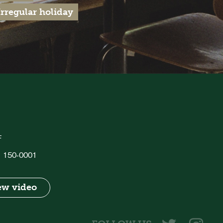
regular holiday
F
o, 150-0001
ew video