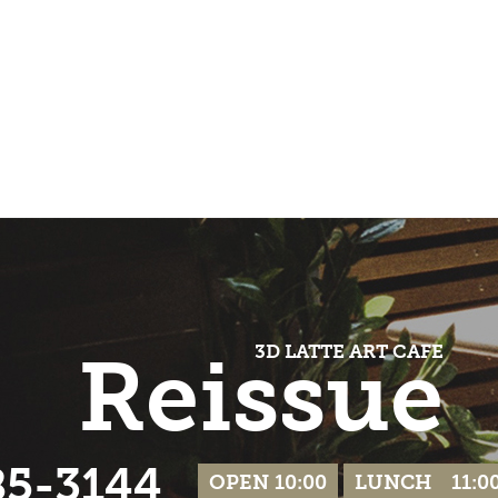
Reissue
3D LATTE ART CAFE
85-3144
OPEN 10:00
LUNCH 11:00