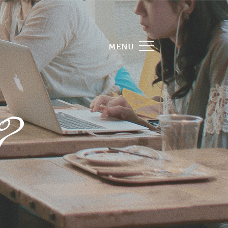
MENU
?