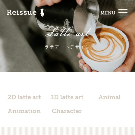
MENU
Latte art
ラテアートデザイン
2D latte art
3D latte art
Animal
Animation
Character